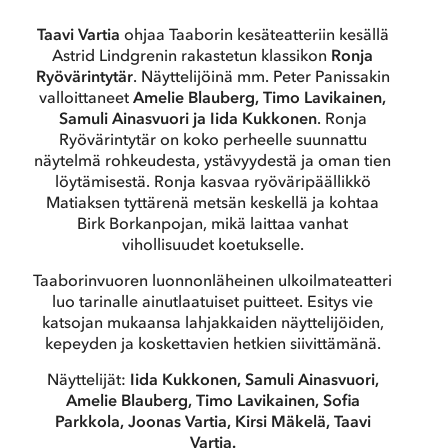
Taavi Vartia
ohjaa Taaborin kesäteatteriin kesällä
Astrid Lindgrenin rakastetun klassikon
Ronja
Ryövärintytär
. Näyttelijöinä mm. Peter Panissakin
valloittaneet
Amelie Blauberg, Timo Lavikainen,
Samuli Ainasvuori ja Iida Kukkonen
. Ronja
Ryövärintytär on koko perheelle suunnattu
näytelmä rohkeudesta, ystävyydestä ja oman tien
löytämisestä. Ronja kasvaa ryöväripäällikkö
Matiaksen tyttärenä metsän keskellä ja kohtaa
Birk Borkanpojan, mikä laittaa vanhat
vihollisuudet koetukselle.
Taaborinvuoren luonnonläheinen ulkoilmateatteri
luo tarinalle ainutlaatuiset puitteet. Esitys vie
katsojan mukaansa lahjakkaiden näyttelijöiden,
kepeyden ja koskettavien hetkien siivittämänä.
Näyttelijät:
Iida Kukkonen, Samuli Ainasvuori,
Amelie Blauberg, Timo Lavikainen, Sofia
Parkkola, Joonas Vartia, Kirsi Mäkelä, Taavi
Vartia.