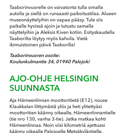
Taaborinvuorelle on vaivatonta tulla omalla
autolla ja siellä on runsaasti paikoitustilaa. Alueen
museonäyttelyihin on vapaa pääsy. Tule siis
paikalle hyvissä ajoin ja tutustu samalla
näyttelyihin ja Aleksis Kiven kotiin. Esityskaudella
Taaborilta löytyy myös kahvila. Vietä
ikimuistoinen päivä Taaborilla!
Taaborinvuoren osoite:
Koulunkulmantie 34, 01940 Palojoki
AJO-OHJE HELSINGIN
SUUNNASTA
Aja Hämeenlinnan moottoritietä (E12), nouse
Klaukkalan liittymästä ylös ja heti ylitettyäsi
moottoritien käänny oikealle, Hämeenlinnantielle
(tie nro 130, vanha 3-tie). Jatka matkaa kohti
Hämeenlinnaa. Noin viisi kilometriä ajettuasi
käänny oikealle Palojoelle Metsäkyläntielle.