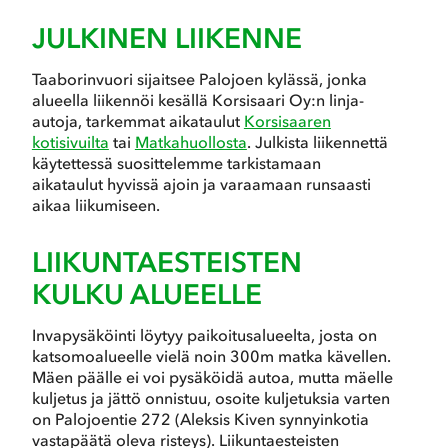
JULKINEN LIIKENNE
Taaborinvuori sijaitsee Palojoen kylässä, jonka
alueella liikennöi kesällä Korsisaari Oy:n linja-
autoja, tarkemmat aikataulut
Korsisaaren
kotisivuilta
tai
Matkahuollosta
. Julkista liikennettä
käytettessä suosittelemme tarkistamaan
aikataulut hyvissä ajoin ja varaamaan runsaasti
aikaa liikumiseen.
LIIKUNTAESTEISTEN
KULKU ALUEELLE
Invapysäköinti löytyy paikoitusalueelta, josta on
katsomoalueelle vielä noin 300m matka kävellen.
Mäen päälle ei voi pysäköidä autoa, mutta mäelle
kuljetus ja jättö onnistuu, osoite kuljetuksia varten
on Palojoentie 272 (Aleksis Kiven synnyinkotia
vastapäätä oleva risteys). Liikuntaesteisten