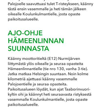
Palojoelle saavuttuasi tulet T-risteykseen, käänny
tästä ensin vasemmalle ja heti tämän jälkeen
oikealle Koulunkulmantielle, josta opaste
paikoitusalueelle.
AJO-OHJE
HÄMEENLINNAN
SUUNNASTA
Käänny moottoritieltä (E12) Nurmijärven
liittymästä ylös oikealle ja seuraa opasteita
Hämeenlinnantielle (tie nro 130, vanha 3-tie).
Jatka matkaa Helsingin suuntaan. Noin kolme
kilometriä ajettuasi käänny vasemmalle
Palojoentielle ja seuraa opasteita.
Paikoitusalueen löydät, kun ajat Taaborinvuori-
kyltin ohi ja käännyt heti seuraavasta ristyksestä
vasemmalle Koulunkulmantielle, josta opaste
paikoitusalueelle.