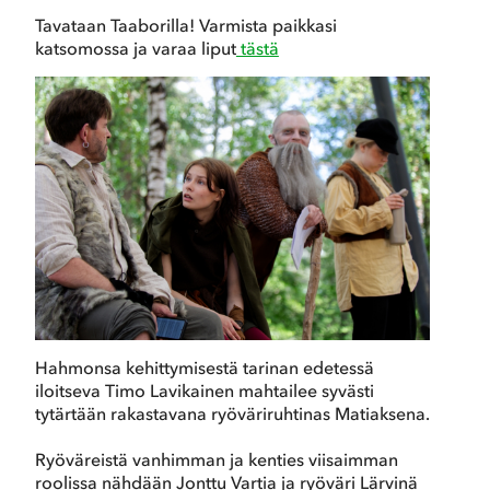
Tavataan Taaborilla! Varmista paikkasi
katsomossa ja varaa liput
tästä
Hahmonsa kehittymisestä tarinan edetessä
iloitseva Timo Lavikainen mahtailee syvästi
tytärtään rakastavana ryöväriruhtinas Matiaksena.
Ryöväreistä vanhimman ja kenties viisaimman
roolissa nähdään Jonttu Vartia ja ryöväri Lärvinä