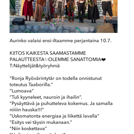
Aurinko valaisi ensi-iltaamme perjantaina 10.7.
KIITOS KAIKESTA SAAMASTAMME
PALAUTTEESTA✨OLEMME SANATTOMIA❤️
T:Näyttelijät&työryhmä
”Ronja Ryövärintytär on todella onnistunut
toteutus Taaborilla.”
”Lumoava”
”Tuli kyyneleet, nauroin ja ihailin”.
”Pysäyttävä ja puhutteleva kokemus. Ja samalla
niiiiin hauska!!!”
”Uskomatonta energiaa ja liikettä lavalla”
”Esitys vei täysin mukanaan.”
”Niin koskettava”