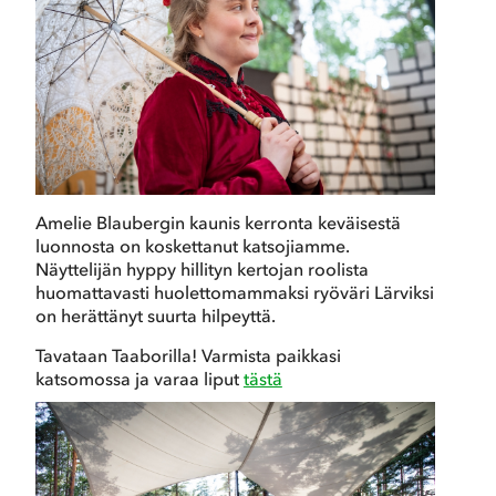
Amelie Blaubergin kaunis kerronta keväisestä
luonnosta on koskettanut katsojiamme.
Näyttelijän hyppy hillityn kertojan roolista
huomattavasti huolettomammaksi ryöväri Lärviksi
on herättänyt suurta hilpeyttä.
Tavataan Taaborilla! Varmista paikkasi
katsomossa ja varaa liput
tästä