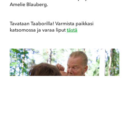
Amelie Blauberg.
Tavataan Taaborilla! Varmista paikkasi
katsomossa ja varaa liput
tästä
Ryöväriherruus ratkaistaan railakkaassa ja
näyttävässä villipeto-ottelussa, jota varsinkin