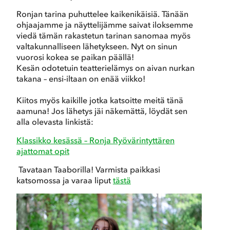
Ronjan tarina puhuttelee kaikenikäisiä. Tänään
ohjaajamme ja näyttelijämme saivat iloksemme
viedä tämän rakastetun tarinan sanomaa myös
valtakunnalliseen lähetykseen. Nyt on sinun
vuorosi kokea se paikan päällä!
Kesän odotetuin teatterielämys on aivan nurkan
takana – ensi-iltaan on enää viikko!
Kiitos myös kaikille jotka katsoitte meitä tänä
aamuna! Jos lähetys jäi näkemättä, löydät sen
alla olevasta linkistä:
Klassikko kesässä – Ronja Ryövärintyttären
ajattomat opit
Tavataan Taaborilla! Varmista paikkasi
katsomossa ja varaa liput
tästä