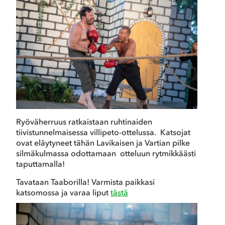
Ryöväherruus ratkaistaan ruhtinaiden
tiivistunnelmaisessa villipeto-ottelussa. Katsojat
ovat eläytyneet tähän Lavikaisen ja Vartian pilke
silmäkulmassa odottamaan otteluun rytmikkäästi
taputtamalla!
Tavataan Taaborilla! Varmista paikkasi
katsomossa ja varaa liput
tästä