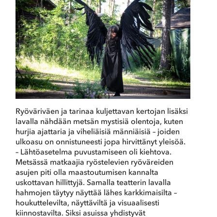
Ryöväriväen ja tarinaa kuljettavan kertojan lisäksi
lavalla nähdään metsän mystisiä olentoja, kuten
hurjia ajattaria ja viheliäisiä männiäisiä – joiden
ulkoasu on onnistuneesti jopa hirvittänyt yleisöä.
– Lähtöasetelma puvustamiseen oli kiehtova.
Metsässä matkaajia ryöstelevien ryöväreiden
asujen piti olla maastoutumisen kannalta
uskottavan hillittyjä. Samalla teatterin lavalla
hahmojen täytyy näyttää lähes karkkimaisilta –
houkuttelevilta, näyttäviltä ja visuaalisesti
kiinnostavilta. Siksi asuissa yhdistyvät