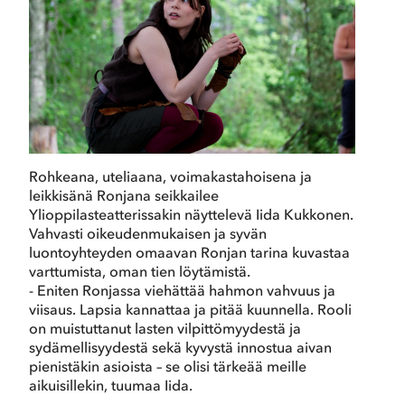
Rohkeana, uteliaana, voimakastahoisena ja
leikkisänä Ronjana seikkailee
Ylioppilasteatterissakin näyttelevä Iida Kukkonen.
Vahvasti oikeudenmukaisen ja syvän
luontoyhteyden omaavan Ronjan tarina kuvastaa
varttumista, oman tien löytämistä.
- Eniten Ronjassa viehättää hahmon vahvuus ja
viisaus. Lapsia kannattaa ja pitää kuunnella. Rooli
on muistuttanut lasten vilpittömyydestä ja
sydämellisyydestä sekä kyvystä innostua aivan
pienistäkin asioista – se olisi tärkeää meille
aikuisillekin, tuumaa Iida.